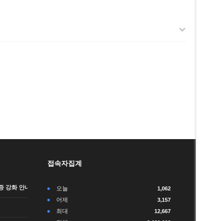
접속자집계
 강화 안내 (…
오늘
1,062
어제
3,157
최대
12,667