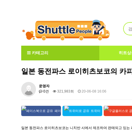
Welcome to ShuttlePeople
카테고리
히트상
일본 동전파스 로이히츠보코의 카피
운영자
0건
321,983회
20-06-08 16:06
페이
트위터
스북 공유
공유
+ 공유
일본 동전파스 로이히츠보코는 니치반 사에서 제조하여 판매되고 있는 