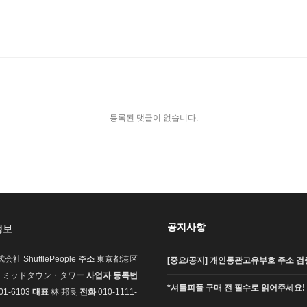
등록된 댓글이 없습니다.
공지사항
정보
会社 ShuttlePeople
주소
東京都港区
[중요/공지] 개인통관고유부호 주소 검증
7-1 ミッドタウン・タワー
사업자 등록번
*셔틀피플 구매 전 필수로 읽어주세요!
01-6103
대표
林 邦良
전화
010-1111-