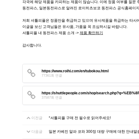
각국에 해당 제품을 카피하는 제품이 많습니다. 이에 정품 여부를 질문
동전파스, 일본동전파스로 알려진 로이히츠보코 동전파스 공식홈페이지 
저희 셔틀피플은 정품만을 취급하고 있으며 유사제품을 취급하는 타사에
이글을 보신 고객님들은 유사품, 가품을 꼭 조심하시길 바랍니다.
셔틀피플 내 동전파스 제품 소개 ->
제품 확인하기
감사합니다.
https://www.roihi.com/en/tubokou.html
77361회 연결
https://shuttlepeople.com/shop/search.php?q=
37587회 연결
이전글
*셔틀피플 구매 전 필수로 읽어주세요!
다음글
일본 카베진 알파 코와 300정 대량 구매에 대한 안내말