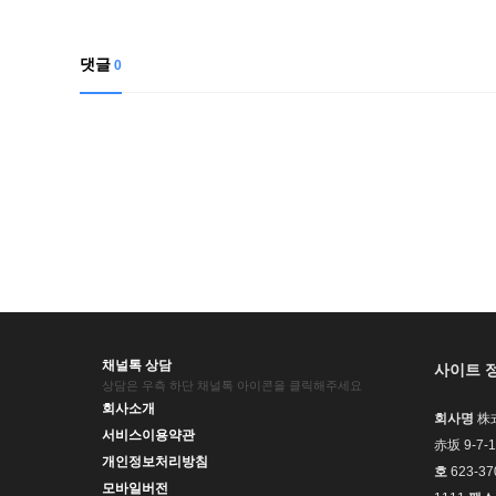
댓글
0
채널톡 상담
사이트 
상담은 우측 하단 채널톡 아이콘을 클릭해주세요
회사소개
회사명
株式
서비스이용약관
赤坂 9-
개인정보처리방침
호
623-37
모바일버전