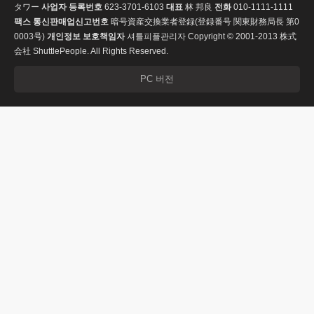
タワー
사업자 등록번호
623-3701-6103
대표
林 邦良
전화
010-1111-1111
팩스
통신판매업신고번호
暗号資産交換業者登録(登録番号 関東財務局長 第0
0003号)
개인정보 보호책임자
셔틀피플관리자
Copyright © 2001-2013 株式
会社 ShuttlePeople. All Rights Reserved.
PC 버전