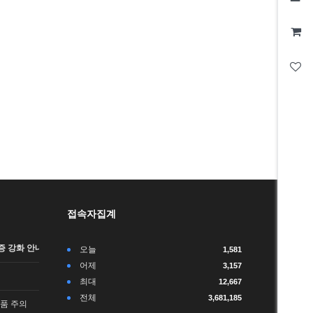
접속자집계
 강화 안내 (…
오늘
1,581
어제
3,157
최대
12,667
전체
3,681,185
품 주의