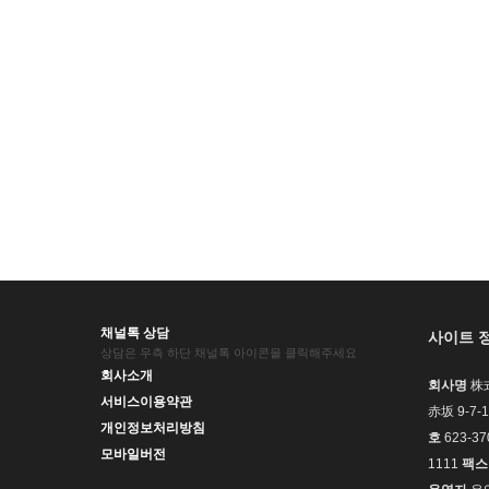
채널톡 상담
사이트 
상담은 우측 하단 채널톡 아이콘을 클릭해주세요
회사소개
회사명
株式
서비스이용약관
赤坂 9-
개인정보처리방침
호
623-37
모바일버전
1111
팩스