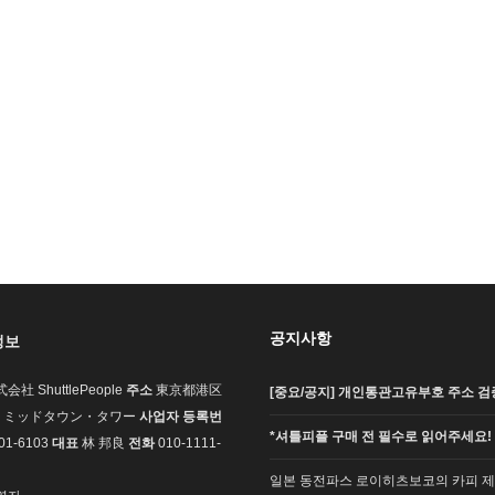
공지사항
정보
会社 ShuttlePeople
주소
東京都港区
[중요/공지] 개인통관고유부호 주소 검증
7-1 ミッドタウン・タワー
사업자 등록번
*셔틀피플 구매 전 필수로 읽어주세요!
01-6103
대표
林 邦良
전화
010-1111-
일본 동전파스 로이히츠보코의 카피 제