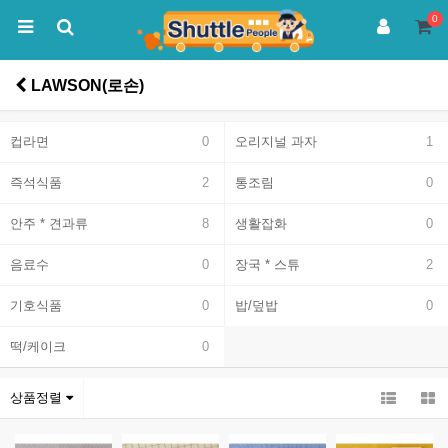
0
LAWSON(로손)
컵라면
0
오리지널 과자
1
즉석식품
2
통조림
0
안주 * 견과류
8
생활잡화
0
음료수
0
장국 * 스튜
2
기호식품
0
밥/덮밥
0
떡/케이크
0
상품정렬