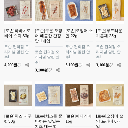
[로손]하바네로
[로손]구운 오징
[로손]오징어 소
[로손]부드러운
비어 스틱 33g
어 매콤한 간장
면 22g
가훈제 25g
맛 1개입
로손 편의점 오
로손 편의점 오
로손 편의점 오
리지널 말린 안
로손 편의점 오
리지널 말린 안
리지널 말린 안
주!
리지널 말린 안
주!
주!
주!
4,200원
3,100원
3,100원
3,100원
[로손]치즈 대구
[로손]치즈를 좋
[로손]아타리메
[로손]오징어 모
® 38g
아하는 맛있는
16g
양 프라이 6개
치즈 대구 ®
입