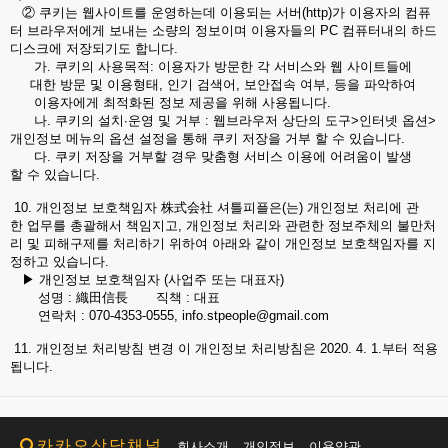
② 쿠키는 웹사이트를 운영하는데 이용되는 서버(http)가 이용자의 컴퓨
터 브라우저에게 보내는 소량의 정보이며 이용자들의 PC 컴퓨터내의 하드
디스크에 저장되기도 합니다.
가. 쿠키의 사용목적: 이용자가 방문한 각 서비스와 웹 사이트들에
대한 방문 및 이용형태, 인기 검색어, 보안접속 여부, 등을 파악하여
이용자에게 최적화된 정보 제공을 위해 사용됩니다.
나. 쿠키의 설치∙운영 및 거부 : 웹브라우저 상단의 도구>인터넷 옵션>
개인정보 메뉴의 옵션 설정을 통해 쿠키 저장을 거부 할 수 있습니다.
다. 쿠키 저장을 거부할 경우 맞춤형 서비스 이용에 어려움이 발생
할 수 있습니다.
10. 개인정보 보호책임자 株式会社 셔틀피플은(는) 개인정보 처리에 관
한 업무를 총괄해서 책임지고, 개인정보 처리와 관련한 정보주체의 불만처
리 및 피해구제를 처리하기 위하여 아래와 같이 개인정보 보호책임자를 지
정하고 있습니다.
▶ 개인정보 보호책임자 (사업주 또는 대표자)
성명 : 織田信長 직책 : 대표
연락처 : 070-4353-0555, info.stpeople@gmail.com
11. 개인정보 처리방침 변경 이 개인정보 처리방침은 2020. 4. 1.부터 적용
됩니다.
카카오상담채널
회사소개
개인정보
이용약관