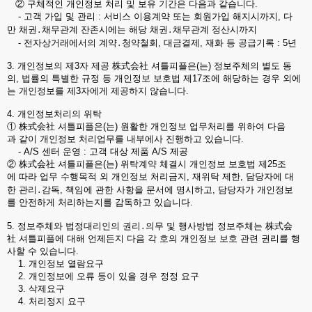
② 구체적인 개인정보 처리 및 보유 기간은 다음과 같습니다.
- 고객 가입 및 관리 : 서비스 이용계약 또는 회원가입 해지시까지, 다
만 채권․채무관계 잔존시에는 해당 채권․채무관계 정산시까지
- 전자상거래에서의 계약․청약철회, 대금결제, 재화 등 공급기록 : 5년
3. 개인정보의 제3자 제공 株式会社 셔틀피플은(는) 정보주체의 별도 동
의, 법률의 특별한 규정 등 개인정보 보호법 제17조에 해당하는 경우 외에
는 개인정보를 제3자에게 제공하지 않습니다.
4. 개인정보처리의 위탁
① 株式会社 셔틀피플은(는) 원활한 개인정보 업무처리를 위하여 다음
과 같이 개인정보 처리업무를 내부에사 진행하고 있습니다.
- A/S 센터 운영 : 고객 대상 제품 A/S 제공
② 株式会社 셔틀피플은(는) 위탁계약 체결시 개인정보 보호법 제25조
에 따라 업무 수행목적 외 개인정보 처리금지, 재위탁 제한, 담당자에 대
한 관리․감독, 책임에 관한 사항을 문서에 명시하고, 담당자가 개인정보
를 안전하게 처리하는지를 감독하고 있습니다.
5. 정보주체와 법정대리인의 권리․의무 및 행사방법 정보주체는 株式会
社 셔틀피플에 대해 언제든지 다음 각 호의 개인정보 보호 관련 권리를 행
사할 수 있습니다.
1. 개인정보 열람요구
2. 개인정보에 오류 등이 있을 경우 정정 요구
3. 삭제요구
4. 처리정지 요구