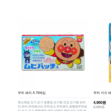
무히 패치 A 76매입
무히 키즈 테
4,900원
맨소래담 모기,모기 방충망,모기향 건강,모기향 초파
리,무히,무히베이비,무히연고,무히패치,호빵맨무히패
6,400원
치 모기,모기 물렸을때 패치,버물리 플라스타 가격,버