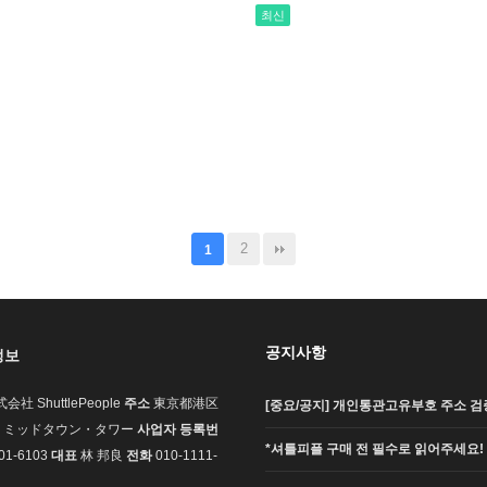
최신
2
1
공지사항
정보
会社 ShuttlePeople
주소
東京都港区
[중요/공지] 개인통관고유부호 주소 검증
7-1 ミッドタウン・タワー
사업자 등록번
*셔틀피플 구매 전 필수로 읽어주세요!
01-6103
대표
林 邦良
전화
010-1111-