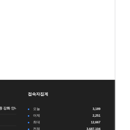
접속자집계
 강화 안내 (…
오늘
3,189
어제
2,251
최대
12,667
전체
3,687,104