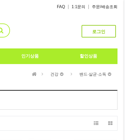
FAQ
1:1문의
주문/배송조회
로그인
인기상품
할인상품
건강
밴드·살균·소독