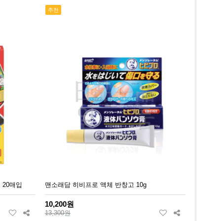
추천
 20매입
맨소래담 히비프로 액체 반창고 10g
10,200원
13,300원