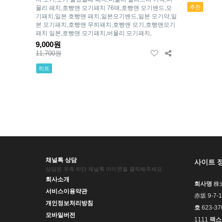
추천
물리 패치,호빵맨 모기패치 76매,호빵맨 모기밴드,모
기패치,일본 호빵맨 패치,일본모기밴드,일본 모기약,일
본 모기패치,호빵맨 무히패치,호빵맨 모기,호빵맨모기
패치 일본,호빵맨 모기패치,버물리 모기패치,
9,000원
11,700원
히트
맨끝
채널톡 상담
사이트 
상담은 우측 하단 채널톡 아이콘을 클릭해주세요
회사소개
회사명
株式
서비스이용약관
赤坂 9-
개인정보처리방침
호
623-37
모바일버전
1111
팩스