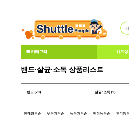
Welcome to ShuttlePeople
카테고리
히트상
밴드·살균·소독 상품리스트
밴드 (20)
살균/ 소독 (5)
판매많은순
낮은가격순
높은가격순
평점높은순
후기많