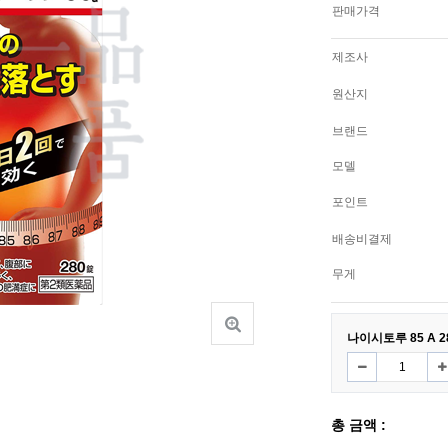
판매가격
제조사
원산지
브랜드
모델
포인트
배송비결제
무게
나이시토루 85 A 2
총 금액 :