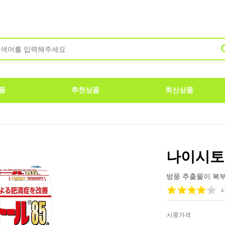
품
추천상품
최신상품
나이시토루
방풍 추출물이 복부
시중가격