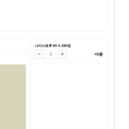
나이시토루 85 A 280정
+0원