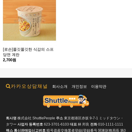
[로손]쫄깃쫄깃한 식감의 스프
당면 계란
2,700원
카카오상담채널
회사소개
개인정보
이용약관
회사명
株式会社 ShuttlePeople
주소
東京都港区赤坂 9-7-1 ミッドタウン・
タワー
사업자 등록번호
623-3701-6103
대표
林 邦良
전화
010-1111-1111
팩스
통신판매업신고번호
暗号資産交換業者登録(登録番号 関東財務局長 第0