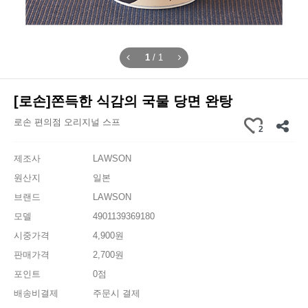
1
/
1
[로손]쫀득한 식감의 국물 당면 완탕
로손 편의점 오리지널 스프
2
제조사
LAWSON
원산지
일본
브랜드
LAWSON
모델
4901139369180
시중가격
4,900원
판매가격
2,700원
포인트
0점
배송비결제
주문시 결제