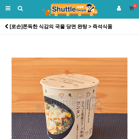
0
[로손]쫀득한 식감의 국물 당면 완탕 > 즉석식품