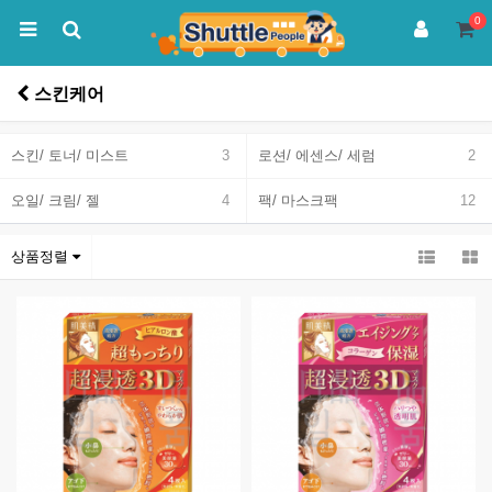
0
스킨케어
스킨/ 토너/ 미스트
3
로션/ 에센스/ 세럼
2
오일/ 크림/ 젤
4
팩/ 마스크팩
12
상품정렬