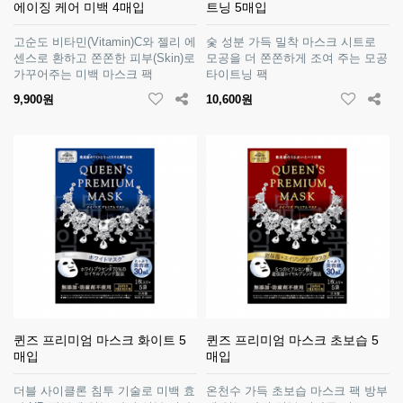
에이징 케어 미백 4매입
트닝 5매입
고순도 비타민(Vitamin)C와 젤리 에
숯 성분 가득 밀착 마스크 시트로
센스로 환하고 쫀쫀한 피부(Skin)로
모공을 더 쫀쫀하게 조여 주는 모공
가꾸어주는 미백 마스크 팩
타이트닝 팩
9,900원
10,600원
퀸즈 프리미엄 마스크 화이트 5
퀸즈 프리미엄 마스크 초보습 5
매입
매입
더블 사이클론 침투 기술로 미백 효
온천수 가득 초보습 마스크 팩 방부