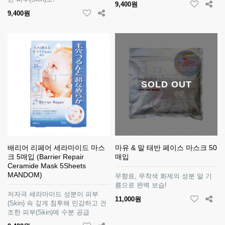
9,400원
9,400원
SOLD OUT
배리어 리페어 세라마이드 마스
마유 & 말 태반 페이스 마스크 50
크 5매입 (Barrier Repair
매입
Ceramide Mask 5Sheets
MANDOM)
무향료, 무착색 화제의 성분 말 기
름으로 완벽 보습!
저자극 세라마이드 성분이 피부
11,000원
(Skin) 속 깊게 침투해 민감하고 건
조한 피부(Skin)에 수분 공급