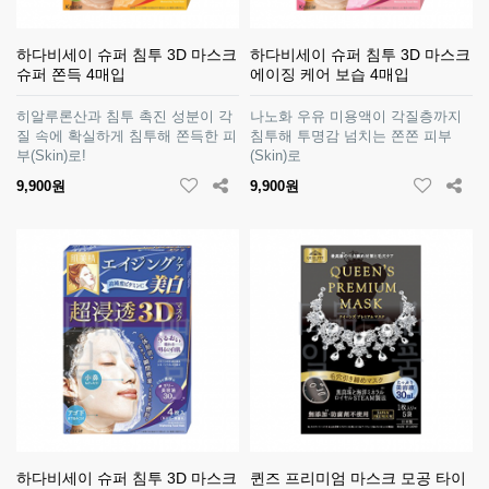
하다비세이 슈퍼 침투 3D 마스크
하다비세이 슈퍼 침투 3D 마스크
슈퍼 쫀득 4매입
에이징 케어 보습 4매입
히알루론산과 침투 촉진 성분이 각
나노화 우유 미용액이 각질층까지
질 속에 확실하게 침투해 쫀득한 피
침투해 투명감 넘치는 쫀쫀 피부
부(Skin)로!
(Skin)로
9,900원
9,900원
하다비세이 슈퍼 침투 3D 마스크
퀸즈 프리미엄 마스크 모공 타이