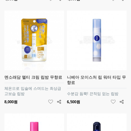
멘소래담 멜티 크림 립밤 무향료
니베아 모이스처 립 워터 타입 무
향료
체온으로 입술에 스며드는 최상급
고보습 립밤
수분감 듬뿍! 끈적임 없는 립밤
8,000원
6,500원