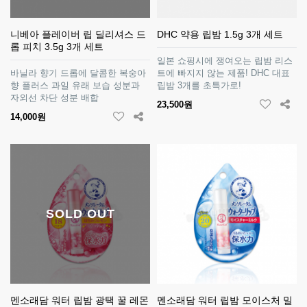
니베아 플레이버 립 딜리셔스 드
DHC 약용 립밤 1.5g 3개 세트
롭 피치 3.5g 3개 세트
일본 쇼핑시에 쟁여오는 립밤 리스
바닐라 향기 드롭에 달콤한 복숭아
트에 빠지지 않는 제품! DHC 대표
향 플러스 과일 유래 보습 성분과
립밤 3개를 초특가로!
자외선 차단 성분 배합
23,500원
14,000원
SOLD OUT
멘소래담 워터 립밤 광택 꿀 레몬
멘소래담 워터 립밤 모이스처 밀