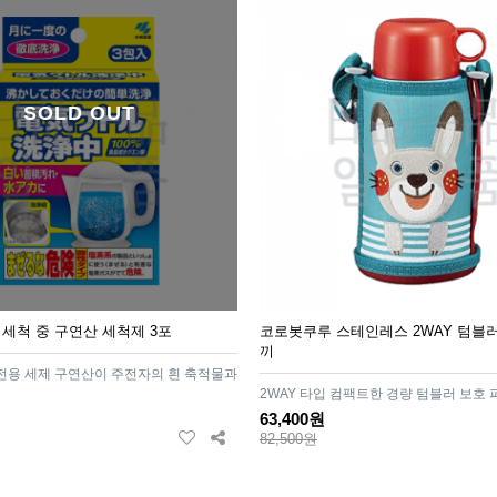
SOLD OUT
 세척 중 구연산 세척제 3포
코로봇쿠루 스테인레스 2WAY 텀블러 
끼
전용 세제 구연산이 주전자의 흰 축적물과
2WAY 타입 컴팩트한 경량 텀블러 보호
63,400원
82,500원