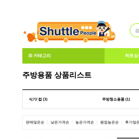
Welcome to ShuttlePeople
카테고리
히트상
주방용품 상품리스트
식기/ 컵 (3)
주방청소용품 (1)
판매많은순
낮은가격순
높은가격순
평점높은순
후기많