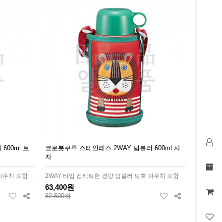
600ml 토
코로봇쿠루 스테인레스 2WAY 텀블러 600ml 사
자
 파우치 포함
2WAY 타입 컴팩트한 경량 텀블러 보호 파우치 포함
63,400원
82,500원