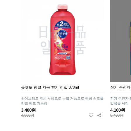
큐큣토 핑크 자몽 향기 리필 370ml
전기 주전자
하이브리드 워시 처방으로 농밀 거품으로 헹굼 속도를
전기 주전자 
양립 핑크 자몽향
얼룩을 세정
3,400원
4,100원
4,500원
5,400원