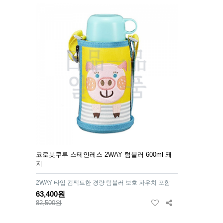
코로봇쿠루 스테인레스 2WAY 텀블러 600ml 돼
지
2WAY 타입 컴팩트한 경량 텀블러 보호 파우치 포함
63,400원
82,500원