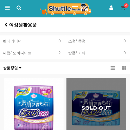
0
여성생활용품
팬티라이너
0
소형/ 중형
0
대형/ 오버나이트
2
탐폰/ 기타
0
상품정렬
SOLD OUT