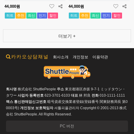
44,000원
44,000원
히트
추천
최신
인기
할인
히트
추천
최신
인기
할인
더보기 +
카카오상담채널
회사소개
개인정보
이용약관
회사명
株式会社 ShuttlePeople
주소
東京都港区赤坂 9-7-1 ミッドタウン・
タワー
사업자 등록번호
623-3701-6103
대표
林 邦良
전화
010-1111-1111
팩스
통신판매업신고번호
暗号資産交換業者登録(登録番号 関東財務局長 第0
0003号)
개인정보 보호책임자
셔틀피플관리자
Copyright © 2001-2013 株式
会社 ShuttlePeople. All Rights Reserved.
PC 버전