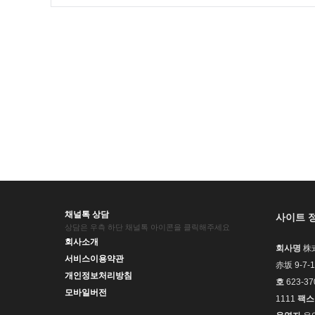
채널톡 상담
사이트 
상담은 우측 하단 채널톡 아이콘을 클릭해주세요
회사소개
회사명
株式
서비스이용약관
赤坂 9-
개인정보처리방침
호
623-37
모바일버전
1111
팩스