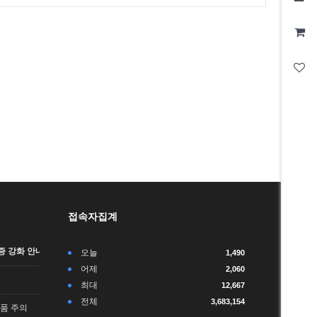
접속자집계
 강화 안내 (…
오늘
1,490
어제
2,060
최대
12,667
전체
3,683,154
품 주의