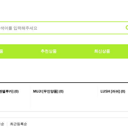
품
추천상품
최신상품
앤델루카] (0)
MUJI [무인양품] (0)
LUSH [러쉬] (0)
은순
최근등록순