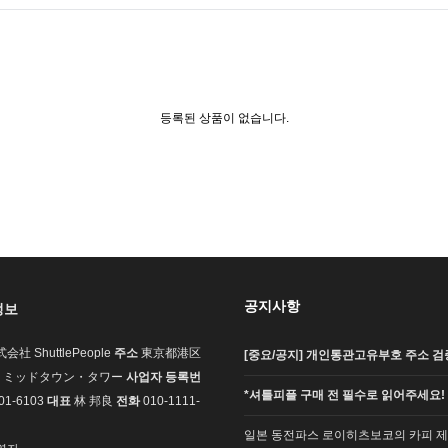
등록된 상품이 없습니다.
공지사항
정보
会社 ShuttlePeople
주소
東京都港区
[중요/공지] 개인통관고유부호 주소 검증
7-1 ミッドタウン・タワー
사업자 등록번
*셔틀피플 구매 전 필수로 읽어주세요!
01-6103
대표
林 邦良
전화
010-1111-
일본 동전파스 로이히츠보코의 카피 제