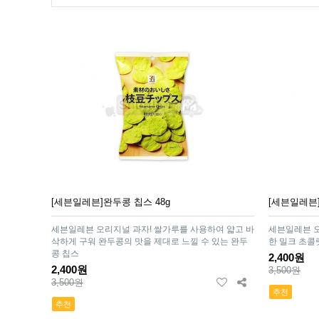
[세븐일레븐]완두콩 칩스 48g
[세븐일레븐]
세븐일레븐 오리지널 과자! 쌀가루를 사용하여 얇고 바
세븐일레븐 오
삭하게 구워 완두콩의 맛을 제대로 느낄 수 있는 완두
한 밀크 초콜
콩 칩스
2,400원
2,400원
3,500원
3,500원
추천
추천