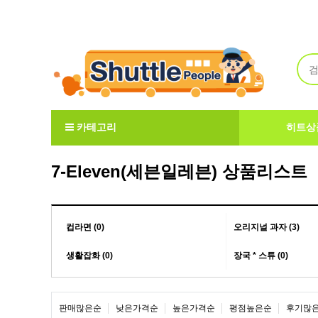
Welcome to ShuttlePeople
카테고리
히트상
7-Eleven(세븐일레븐) 상품리스트
컵라면 (0)
오리지널 과자 (3)
생활잡화 (0)
장국 * 스튜 (0)
판매많은순
낮은가격순
높은가격순
평점높은순
후기많