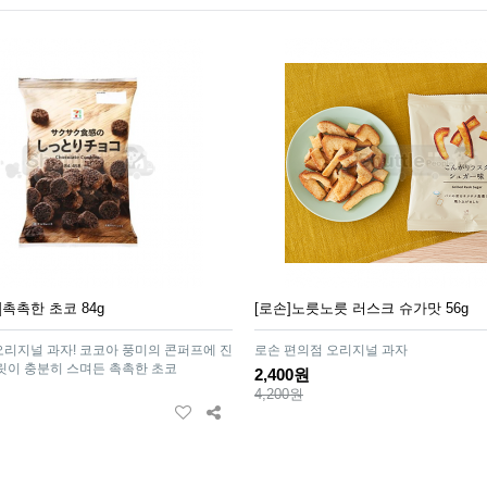
촉촉한 초코 84g
[로손]노릇노릇 러스크 슈가맛 56g
리지널 과자! 코코아 풍미의 콘퍼프에 진
로손 편의점 오리지널 과자
릿이 충분히 스며든 촉촉한 초코
2,400원
4,200원