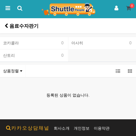
0
음료수자판기
코카콜라
0
아사히
0
산토리
0
상품정렬
등록된 상품이 없습니다.
카카오상담채널
회사소개
개인정보
이용약관