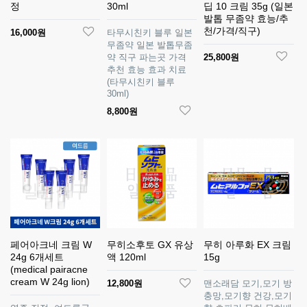
정
30ml
딥 10 크림 35g (일본
발톱 무좀약 효능/추
천/가격/직구)
16,000원
타무시친키 블루 일본
무좀약 일본 발톱무좀
약 직구 파는곳 가격
25,800원
추천 효능 효과 치료
(타무시친키 블루
30ml)
8,800원
페어아크네 크림 W
무히소후토 GX 유상
무히 아루화 EX 크림
24g 6개세트
액 120ml
15g
(medical pairacne
cream W 24g lion)
12,800원
맨소래담 모기,모기 방
충망,모기향 건강,모기