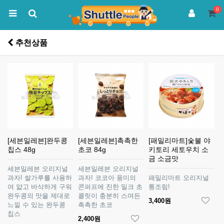
0
추천상품
[세븐일레븐]완두콩
[세븐일레븐]촉촉한
[패밀리마트]숯불 야
칩스 48g
초코 84g
키토리 세토우치 소
금 소금맛
세븐일레븐 오리지널
세븐일레븐 오리지널
과자! 쌀가루를 사용하
과자! 코코아 풍미의
패밀리마트 오리지널
여 얇고 바삭하게 구워
콘퍼프에 진한 밀크 초
통조림!
완두콩의 맛을 제대로
콜릿이 충분히 스며든
3,400원
느낄 수 있는 완두콩
촉촉한 초코
칩스
2,400원