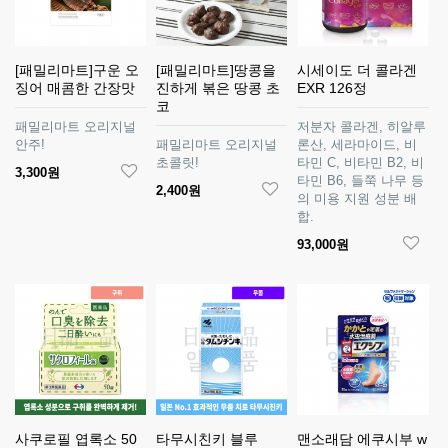
[패밀리마트]구운 오
[패밀리마트]땅콩을
시세이도 더 콜라겐
징어 매콤한 간장맛
진하게 볶은 땅콩 초
EXR 126정
코
패밀리마트 오리지널
저분자 콜라겐, 히알루
안주!
패밀리마트 오리지널
론산, 세라마이드, 비
초콜릿!
타민 C, 비타민 B2, 비
3,300원
타민 B6, 들쭉 나무 등
2,400원
의 미용 지원 성분 배
합.
93,000원
사쿠로필 엽록소 50
타무시친키 블루
맨소래담 에쿠시부 w