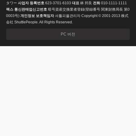
タワー
사업자 등록번호
623-3701-6103
대표
林 邦良
전화
010-1111-1111
팩스
통신판매업신고번호
暗号資産交換業者登録(登録番号 関東財務局長 第0
0003号)
개인정보 보호책임자
셔틀피플관리자
Copyright © 2001-2013 株式
会社 ShuttlePeople. All Rights Reserved.
PC 버전