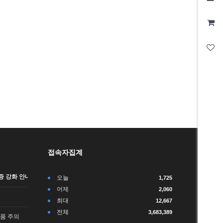
접속자집계
 강화 안내 (…
오늘
1,725
어제
2,060
최대
12,667
전체
3,683,389
품 주의