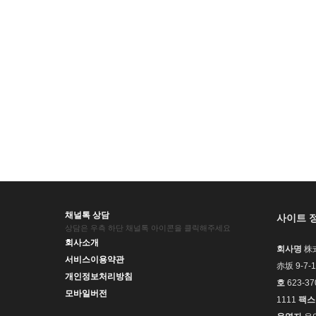
채널톡 상담
사이트 
상담은 우측 하단 채널톡 아이콘을 클릭해주세요
회사소개
회사명
株式
서비스이용약관
赤坂 9-
개인정보처리방침
호
623-37
모바일버전
1111
팩스