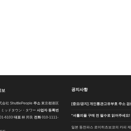
공지사항
정보
会社 ShuttlePeople
주소
東京都港区
[중요/공지] 개인통관고유부호 주소 검증
7-1 ミッドタウン・タワー
사업자 등록번
*셔틀피플 구매 전 필수로 읽어주세요!
01-6103
대표
林 邦良
전화
010-1111-
일본 동전파스 로이히츠보코의 카피 제