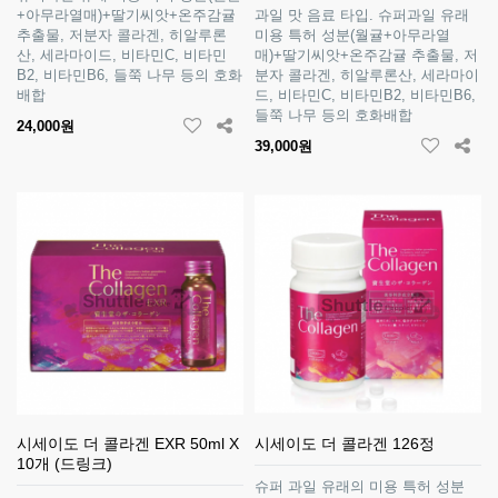
+아무라열매)+딸기씨앗+온주감귤
과일 맛 음료 타입. 슈퍼과일 유래
추출물, 저분자 콜라겐, 히알루론
미용 특허 성분(월귤+아무라열
산, 세라마이드, 비타민C, 비타민
매)+딸기씨앗+온주감귤 추출물, 저
B2, 비타민B6, 들쭉 나무 등의 호화
분자 콜라겐, 히알루론산, 세라마이
배합
드, 비타민C, 비타민B2, 비타민B6,
들쭉 나무 등의 호화배합
24,000원
39,000원
시세이도 더 콜라겐 EXR 50ml X
시세이도 더 콜라겐 126정
10개 (드링크)
슈퍼 과일 유래의 미용 특허 성분