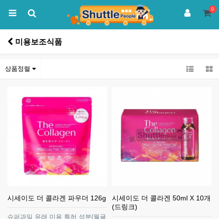
0
미용보조식품
상품정렬
시세이도 더 콜라겐 파우더 126g
시세이도 더 콜라겐 50ml X 10개
(드링크)
슈퍼과일 유래 미용 특허 성분(월귤