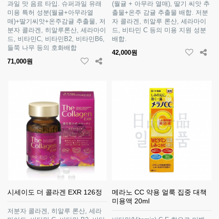
과일 맛 음료 타입. 슈퍼과일 유래
(월귤 + 아무라 열매), 딸기 씨앗 추
미용 특허 성분(월귤+아무라열
출물+온주 감귤 추출물 배합. 저분
매)+딸기씨앗+온주감귤 추출물, 저
자 콜라겐, 히알루 론산, 세라마이
분자 콜라겐, 히알루론산, 세라마이
드, 비타민 C 등의 미용 지원 성분
드, 비타민C, 비타민B2, 비타민B6,
배합.
들쭉 나무 등의 호화배합
42,000원
71,000원
시세이도 더 콜라겐 EXR 126정
메라노 CC 약용 얼룩 집중 대책
미용액 20ml
저분자 콜라겐, 히알루 론산, 세라