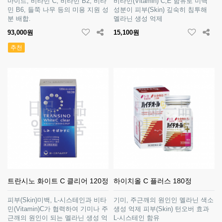
마이드, 비타민 C, 비타민 B2, 비타
비타민(Vitamin) C,E 함유로 미백
민 B6, 들쭉 나무 등의 미용 지원 성
성분이 피부(Skin) 깊숙히 침투해
분 배합.
멜라닌 생성 억제
93,000원
15,100원
추천
트란시노 화이트 C 클리어 120정
하이치올 C 플러스 180정
피부(Skin)미백, L-시스테인과 비타
기미, 주근깨의 원인인 멜라닌 색소
민(Vitamin)C가 협력하여 기미나 주
생성 억제 피부(Skin) 턴오버 효과
근깨의 원인이 되는 멜라닌 생성 억
L-시스테인 함유