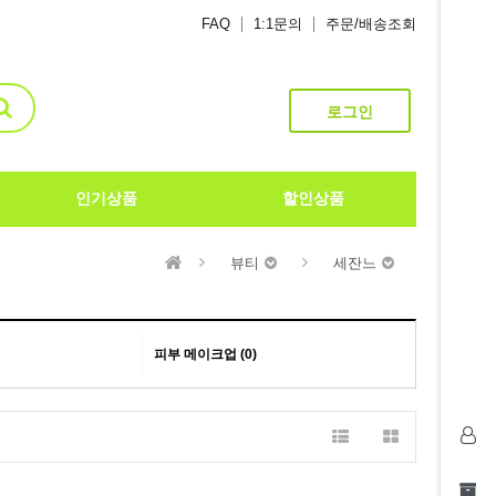
FAQ
1:1문의
주문/배송조회
로그인
인기상품
할인상품
뷰티
세잔느
피부 메이크업 (0)