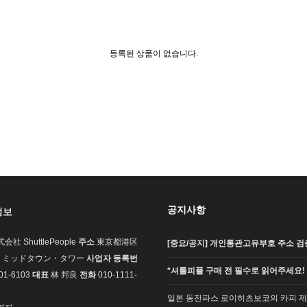
등록된 상품이 없습니다.
공지사항
정보
会社 ShuttlePeople
주소
東京都港区
[중요/공지] 개인통관고유부호 주소 검증
7-1 ミッドタウン・タワー
사업자 등록번
*셔틀피플 구매 전 필수로 읽어주세요!
01-6103
대표
林 邦良
전화
010-1111-
일본 동전파스 로이히츠보코의 카피 제