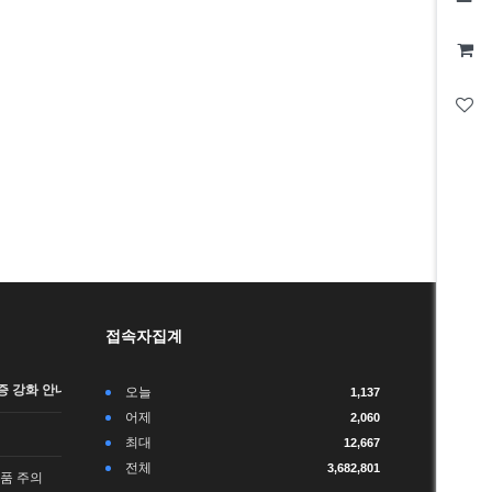
접속자집계
 강화 안내 (…
오늘
1,137
어제
2,060
최대
12,667
전체
3,682,801
품 주의