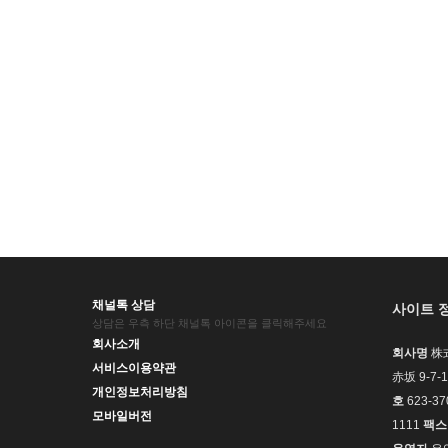
채널톡 상담
사이트 
상담은 우측 하단 채널톡 아이콘을 클릭해주세요
회사소개
회사명
株式
서비스이용약관
赤坂 9-
개인정보처리방침
호
623-37
모바일버전
1111
팩스