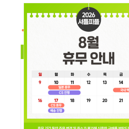
Welcome to ShuttlePeople
카테고리
히트상
♥Sanrio산리오♥
편의점
음료수자판기
건강
DIET