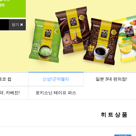
닫기
네코 컵
신상!곤약젤리
일본 3대 편의점!
약, 카베진!
로키소닌 테이프 파스
히 트 상 품