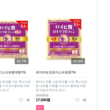
41.7%
37.5%
키소프로펜대형7매
로이히보코로키소프로펜7매
염 효과를 가진 '록소프로
뛰어난 진통 소염 효과를 가진 '록소프로
' 이 8.1% 함유된 따뜻
펜 나트륨 수화물' 이 8.1% 함유된 따뜻
 파스!
한 타입의 테이프 파스!
28,000원
17,500원
할인