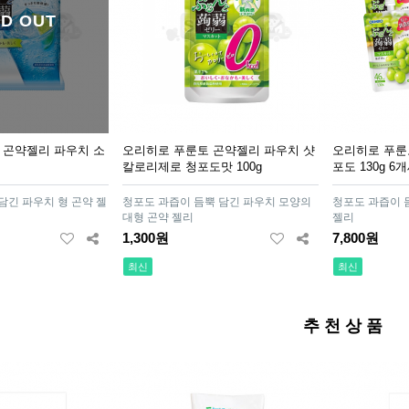
D OUT
 곤약젤리 파우치 소
오리히로 푸룬토 곤약젤리 파우치 샷
오리히로 푸룬
칼로리제로 청포도맛 100g
포도 130g 6
담긴 파우치 형 곤약 젤
청포도 과즙이 듬뿍 담긴 파우치 모양의
청포도 과즙이 
대형 곤약 젤리
젤리
1,300원
7,800원
최신
최신
추 천 상 품