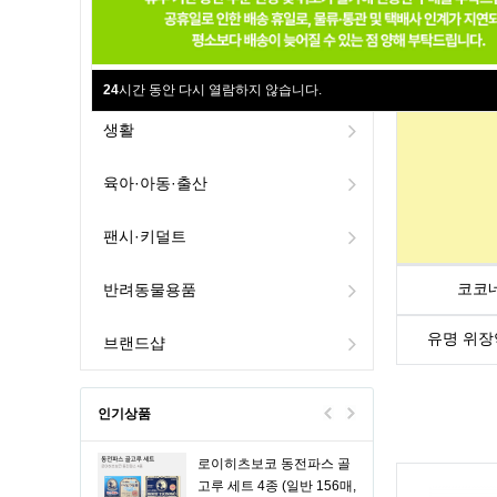
슈퍼 자라 파워 150정 3개
뷰티
세트 #RK
81,000원
식품
24
시간 동안 다시 열람하지 않습니다.
생활
타무시친키 골드 30ml (3개
세트)
41,700원
육아·아동·출산
팬시·키덜트
페어아크네 크림 폼 약용
클렌저 80g (medical
15,100원
pairacne cream foam
코코
반려동물용품
cleanser 80g lion)
유명 위장
브랜드샵
무히 HD m 30ml
17,000원
인기상품
로이히츠보코 동전파스 골
고루 세트 4종 (일반 156매,