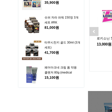
35,900원
대형 78매,쿨타입 156매,쿨
타입 대형 78매)
슈퍼 자라 파워 150정 3개
세트 #RK
81,000원
젤
무히 패치 A 76매입
선스타 소금치약 170g 3
로키소닌 S
타무시친키 골드 30ml (3개
과
개 세트
9,000원
13,000원
세트)
10,000원
41,700원
페어아크네 크림 폼 약용
클렌저 80g (medical
15,100원
pairacne cream foam
cleanser 80g lion)
무히 HD m 30ml
17,000원