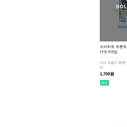
SOL
로이히츠보코 동전파스 골
고루 세트 4종 (일반 156매,
35,900원
대형 78매,쿨타입 156매,쿨
타입 대형 78매)
슈퍼 자라 파워 150정 3개
세트 #RK
81,000원
오리히로 푸룬토
다맛 6개입
소다 과즙이 듬뿍 
타무시친키 골드 30ml (3개
리
세트)
1,700원
41,700원
최신
페어아크네 크림 폼 약용
클렌저 80g (medical
15,100원
pairacne cream foam
cleanser 80g lion)