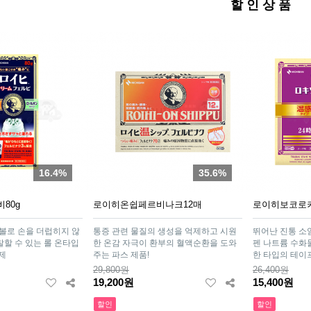
할 인 상 품
16.4%
35.6%
80g
로이히온쉽페르비나크12매
로이히보코로
볼로 손을 더럽히지 않
통증 관련 물질의 생성을 억제하고 시원
뛰어난 진통 소
할 수 있는 롤 온타입
한 온감 자극이 환부의 혈액순환을 도와
펜 나트륨 수화물
제
주는 파스 제품!
한 타입의 테이프
29,800원
26,400원
19,200원
15,400원
할인
할인