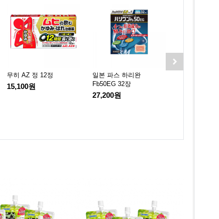
무히 AZ 정 12정
일본 파스 하리완
샤론파스 EX 
Fb50EG 32장
15,100원
19,400원
27,200원