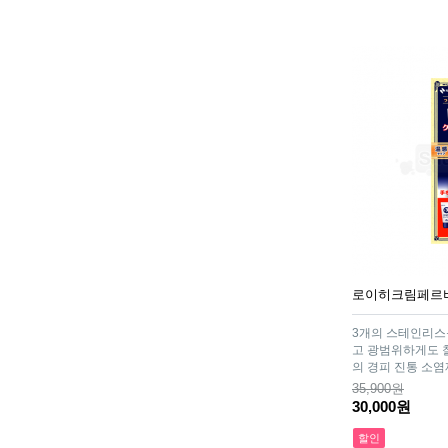
로이히크림페르비
3개의 스테인리스
고 광범위하게도 찰
의 경피 진통 소염
35,900원
30,000원
할인