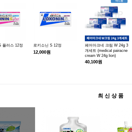
 플러스 12정
로키소닌 S 12정
페어아크네 크림 W 24g 3
개세트 (medical pairacne
12,000원
cream W 24g lion)
40,100원
최 신 상 품