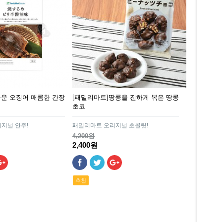
구운 오징어 매콤한 간장
[패밀리마트]땅콩을 진하게 볶은 땅콩
초코
지널 안주!
패밀리마트 오리지널 초콜릿!
4,200원
2,400원
추천