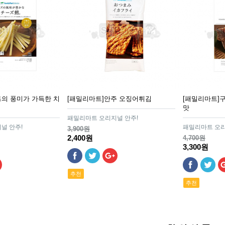
즈의 풍미가 가득한 치
[패밀리마트]안주 오징어튀김
[패밀리마트]
맛
패밀리마트 오리지널 안주!
널 안주!
패밀리마트 오리
3,900원
2,400원
4,700원
3,300원
추천
추천