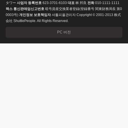
タワー
사업자 등록번호
623-3701-6103
대표
林 邦良
전화
010-1111-1111
팩스
통신판매업신고번호
暗号資産交換業者登録(登録番号 関東財務局長 第0
0003号)
개인정보 보호책임자
셔틀피플관리자
Copyright © 2001-2013 株式
会社 ShuttlePeople. All Rights Reserved.
PC 버전