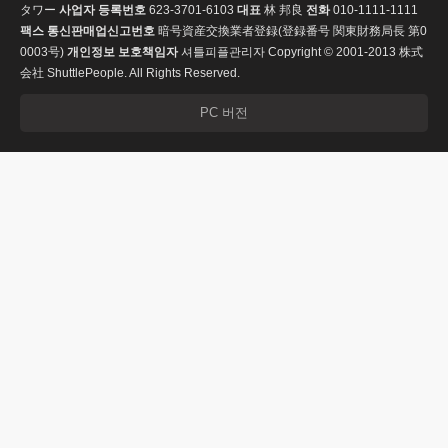
タワー
사업자 등록번호
623-3701-6103
대표
林 邦良
전화
010-1111-1111
팩스
통신판매업신고번호
暗号資産交換業者登録(登録番号 関東財務局長 第0
0003号)
개인정보 보호책임자
셔틀피플관리자
Copyright © 2001-2013 株式
会社 ShuttlePeople. All Rights Reserved.
PC 버전