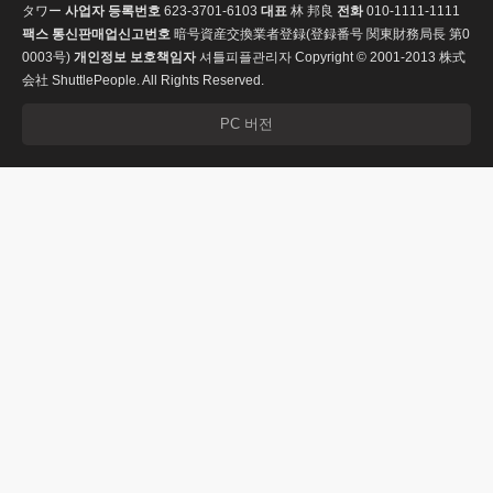
タワー
사업자 등록번호
623-3701-6103
대표
林 邦良
전화
010-1111-1111
팩스
통신판매업신고번호
暗号資産交換業者登録(登録番号 関東財務局長 第0
0003号)
개인정보 보호책임자
셔틀피플관리자
Copyright © 2001-2013 株式
会社 ShuttlePeople. All Rights Reserved.
PC 버전